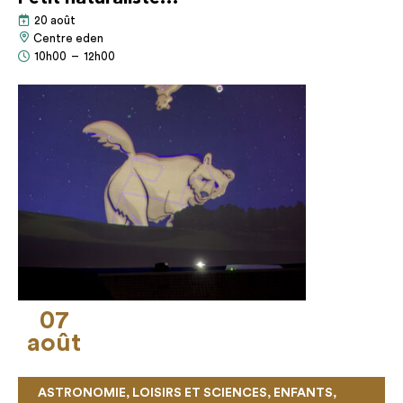
20 août
Centre eden
10h00
–
12h00
07
août
ASTRONOMIE, LOISIRS ET SCIENCES, ENFANTS,