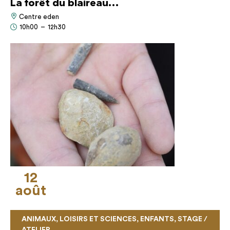
La forêt du blaireau…
Centre eden
10h00
–
12h30
12
août
ANIMAUX, LOISIRS ET SCIENCES, ENFANTS, STAGE /
ATELIER