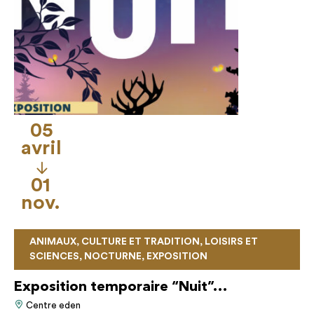
05
avril
01
nov.
ANIMAUX, CULTURE ET TRADITION, LOISIRS ET
SCIENCES, NOCTURNE, EXPOSITION
Exposition temporaire “Nuit”…
Centre eden