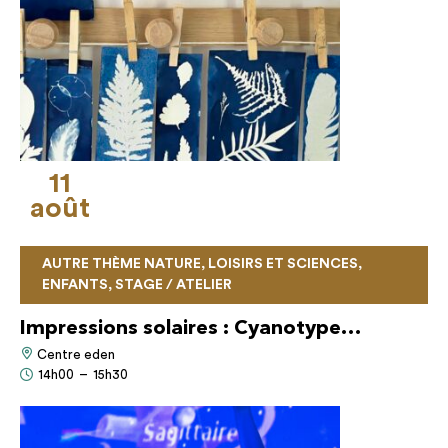
11
août
AUTRE THÈME NATURE, LOISIRS ET SCIENCES,
ENFANTS, STAGE / ATELIER
Impressions solaires : Cyanotype…
Centre eden
14h00
–
15h30