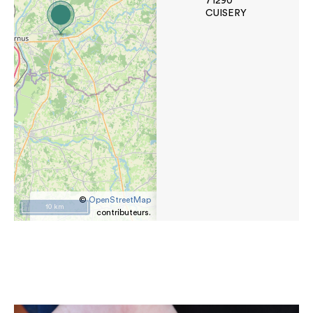
71290
CUISERY
©
OpenStreetMap
10 km
contributeurs.